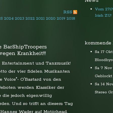
News
Vom 27.07
RSS
Irish ZU!
25
2024
2023
2022
2021
2020
2019
2018
kommende 
 BarShipTroopers
Sa 17 Okt
egen Krankheit!!!
Bloodbyr
, Entertainment und Tanzmusik!
Sa 7 Nov
otto der vier fidelen Musikanten
Geblockt
 Voice"- O'Bastard von den
Sa 14 No
Geboten werden Klassiker der
Stereo G
 die jedoch eigenwillig
rden. Und so trifft an diesem Tag
 Hannes Wader auf Motörhead.