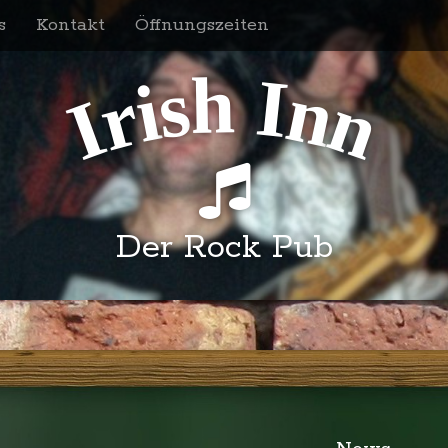
s
Kontakt
Öffnungszeiten
h
s
I
i
n
r
n
I
Der Rock Pub