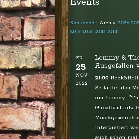
Events
Kommend
| Archiv:
2026
20
2017
2016
2015
2014
Lemmy & The
FR
Ausgefallen w
25
NOV
21:00
Rock&Roll
2022
So lautet das M
um Lemmy -"The
Ghostbastardz. 
Musikgeschichte
interpretiert we
auch schon mal