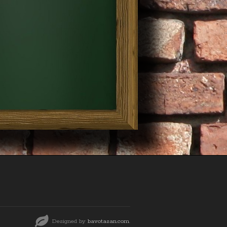
Designed by
bavotasan.com
.