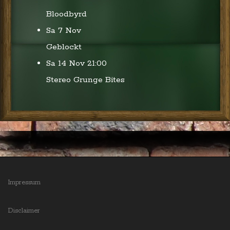
i
Bloodbyrd
o
n
Sa 7 Nov
Geblockt
Sa 14 Nov
21:00
Stereo Grunge Bites
Impressum
Disclaimer