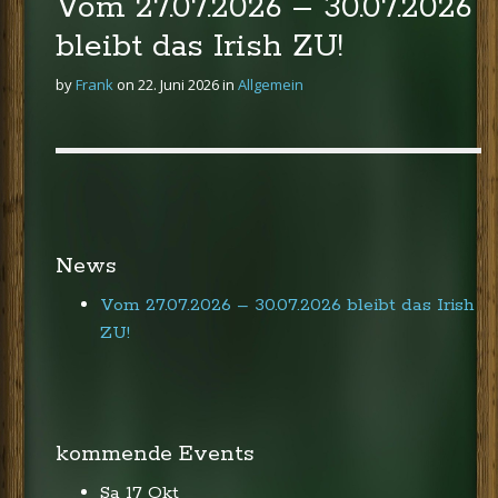
Vom 27.07.2026 – 30.07.2026
bleibt das Irish ZU!
by
Frank
on
22. Juni 2026
in
Allgemein
P
o
s
News
t
n
Vom 27.07.2026 – 30.07.2026 bleibt das Irish
a
ZU!
v
i
g
a
kommende Events
t
Sa 17 Okt