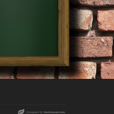
Designed by
bavotasan.com
.