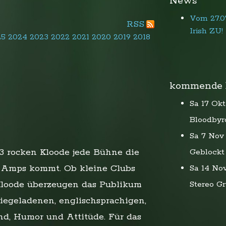
News
Vom 27.07
RSS
Irish ZU!
25
2024
2023
2022
2021
2020
2019
2018
kommende 
Sa 17 Okt
Bloodbyr
Sa 7 Nov
13 rocken Kloode jede Bühne die
Geblockt
e Amps kommt. Ob kleine Clubs
Sa 14 No
 Kloode überzeugen das Publikum
Stereo G
iegeladenen, englischsprachigen,
d, Humor und Attitüde. Für das