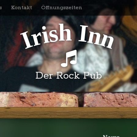
s
Kontakt
Öffnungszeiten
h
s
I
i
n
r
n
I
Der Rock Pub