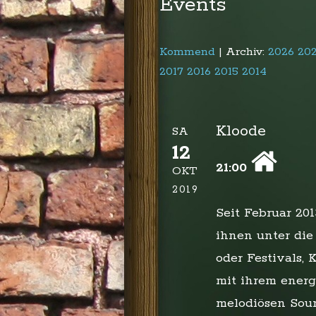
Events
Kommend
| Archiv:
2026
20
2017
2016
2015
2014
Kloode
SA
12
21:00
OKT
2019
Seit Februar 20
ihnen unter di
oder Festivals,
mit ihrem energ
melodiösen Soun